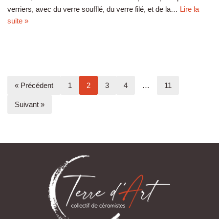
verriers, avec du verre soufflé, du verre filé, et de la…
Lire la
suite »
« Précédent
1
2
3
4
…
11
Suivant »