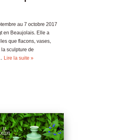
ptembre au 7 octobre 2017
t en Beaujolais. Elle a
lles que flacons, vases,
la sculpture de
s…
Lire la suite »