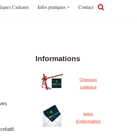
èques Cadeaux
Infos pratiques
Contact
Informations
Chèques
cadeaux
ives
lettre
d'information
réatif.