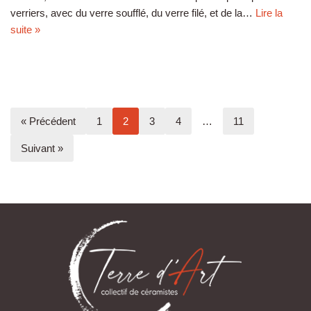
verriers, avec du verre soufflé, du verre filé, et de la…
Lire la
suite »
« Précédent
1
2
3
4
…
11
Suivant »