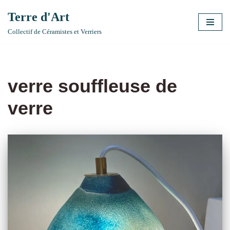
Terre d'Art
Aller
Collectif de Céramistes et Verriers
au
contenu
verre souffleuse de
verre