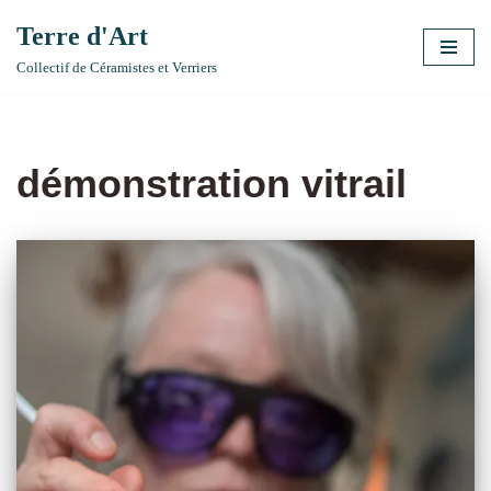
Terre d'Art
Aller
Collectif de Céramistes et Verriers
au
contenu
démonstration vitrail