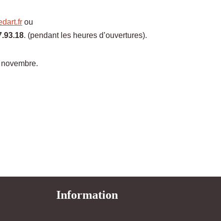
dart.fr
ou
7.93.18
. (pendant les heures d’ouvertures).
8 novembre.
Information