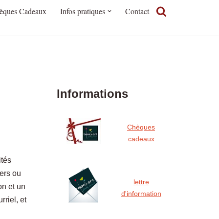
èques Cadeaux
Infos pratiques
Contact
Informations
Chèques
cadeaux
ités
ters ou
lettre
on et un
d'information
riel, et