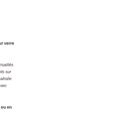
ur verre
isaillés
nts sur
éalisée
avec
e ou en