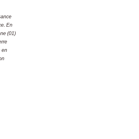
ssance
ce. En
ône (01)
erre
e en
ion