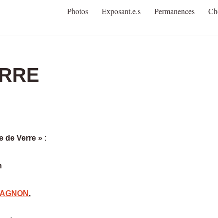
Photos
Exposant.e.s
Permanences
Ch
ERRE
e de Verre » :
h
CHAGNON
,