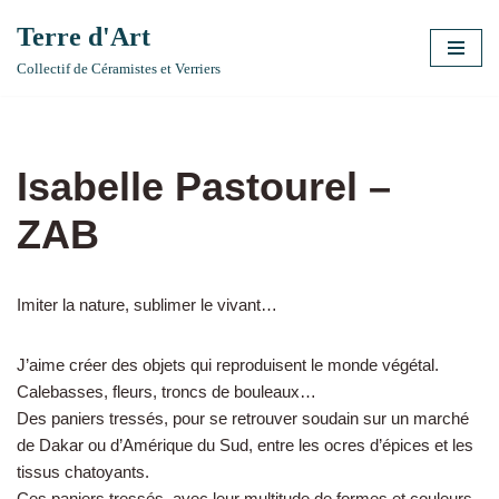
Terre d'Art
Aller
Collectif de Céramistes et Verriers
au
contenu
Isabelle Pastourel –
ZAB
Imiter la nature, sublimer le vivant…
J’aime créer des objets qui reproduisent le monde végétal.
Calebasses, fleurs, troncs de bouleaux…
Des paniers tressés, pour se retrouver soudain sur un marché
de Dakar ou d’Amérique du Sud, entre les ocres d’épices et les
tissus chatoyants.
Ces paniers tressés, avec leur multitude de formes et couleurs