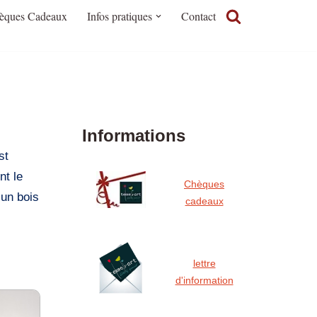
èques Cadeaux
Infos pratiques
Contact
Informations
st
nt le
Chèques
 un bois
cadeaux
’eau.
lettre
d'information