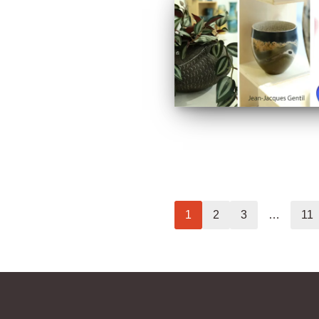
1
2
3
…
11